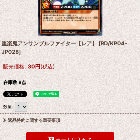
重楽鬼アンサンブルファイター【レア】
[
RD/KP04-
JP028
]
販売価格
:
30
円
(税込)
在庫数 8点
数量
:
返品特約に関する重要事項
カートに入れる