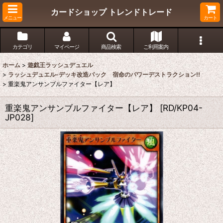
カードショップ トレンドトレード
メニュー
カート
カテゴリ
マイページ
商品検索
ご利用案内
ホーム
>
遊戯王ラッシュデュエル
>
ラッシュデュエル-デッキ改造パック 宿命のパワーデストラクション!!
>
重楽鬼アンサンブルファイター【レア】
重楽鬼アンサンブルファイター【レア】
[
RD/KP04-
JP028
]