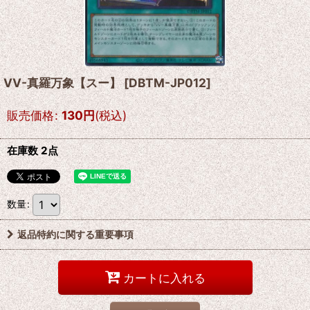
VV-真羅万象【スー】
[
DBTM-JP012
]
販売価格
:
130
円
(税込)
在庫数 2点
数量
:
返品特約に関する重要事項
カートに入れる