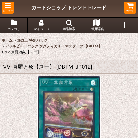
カードショップ トレンドトレード
メニュー
カート
カテゴリ
マイページ
商品検索
ご利用案内
ホーム
>
遊戯王 特別パック
>
デッキビルドパック タクティカル・マスターズ【DBTM】
>
VV-真羅万象【スー】
VV-真羅万象【スー】
[
DBTM-JP012
]