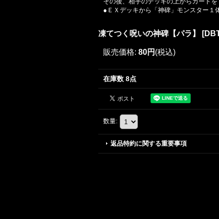
その後、相手のデッキの上からカードを
●ＥＸデッキから「神碑」モンスター１
凍てつく呪いの神碑【パラ】
[
DBT
販売価格
:
80円
(税込)
在庫数 8点
数量
:
返品特約に関する重要事項