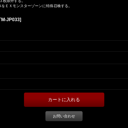
３枚除外する。
体をＥＸモンスターゾーンに特殊召喚する。
M-JP033
]
お問い合わせ