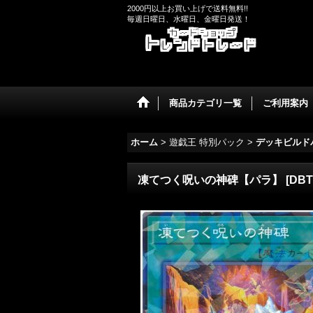
2000円以上お買い上げで送料無料!!
毎週日曜日、水曜日、金曜日発送！
商品カテゴリ一覧
ご利用案内
ホーム
>
遊戯王 特別パック
>
デッキビルド
凍てつく呪いの神碑【パラ】
[
DBT