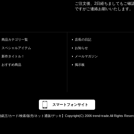
ご注文後、2日経ちましてもご確認
ですがご連絡お願いいたします。
商品カテゴリ一覧
店長の日記
スペシャルアイテム
お知らせ
新作タイトル！
メールマガジン
おすすめ商品
掲示板
スマートフォンサイト
戯王/カード/検索/販売/ネット通販/デッキ】Copyright(C) 2006 trend-trade.All Rights Reserv