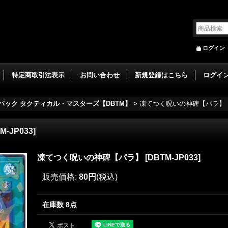
ログイン
特定商取引法表示
お問い合わせ
新規登録はこちら
ログイ
パック タクティカル・マスターズ【DBTM】
>
凍てつく呪いの神碑【パラ】
M-JP033
]
凍てつく呪いの神碑【パラ】
[
DBTM-JP033
]
販売価格
:
80円
(税込)
在庫数 8点