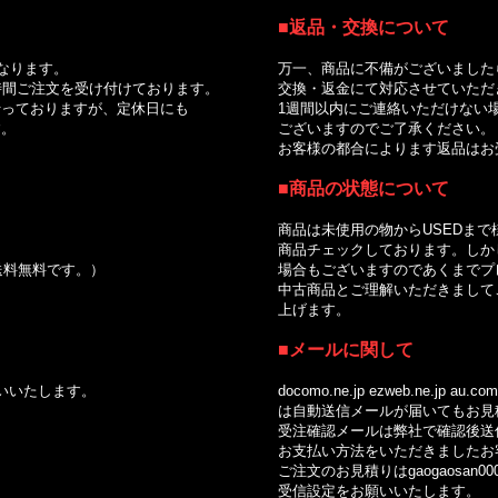
■返品・交換について
｜
なります。
万一、商品に不備がございました
間ご注文を受け付けております。
交換・返金にて対応させていただ
っておりますが、定休日にも
1週間以内にご連絡いただけない場
。
ございますのでご了承ください。
お客様の都合によります返品はお受
■商品の状態について
商品は未使用の物からUSEDまで
商品チェックしております。しかし
で送料無料です。）
場合もございますのであくまでプレ
中古商品とご理解いただきましてご
上げます。
■メールに関して
いいたします。
docomo.ne.jp ezweb.ne.jp au.com so
は自動送信メールが届いてもお見積
受注確認メールは弊社で確認後送信
お支払い方法をいただきましたお客
ご注文のお見積りはgaogaosan0002
受信設定をお願いいたします。