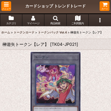
カードショップ トレンドトレード
メニュー
カート
カテゴリ
マイページ
商品検索
ご利用案内
ホーム
>
トークンカード
>
トークンパック Vol.4
>
榊遊矢トークン【レア】
榊遊矢トークン【レア】
[
TK04-JP021
]