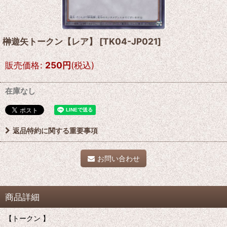
榊遊矢トークン【レア】
[
TK04-JP021
]
販売価格
:
250
円
(税込)
在庫なし
返品特約に関する重要事項
お問い合わせ
商品詳細
【トークン 】