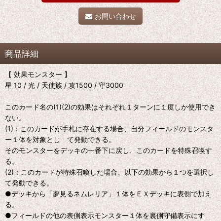
お問い合わせ
商品詳細
【 効果モンスター 】
星 10 / 光 / 天使族 / 攻1500 / 守3000
このカード名の(1)(2)の効果はそれぞれ１ターンに１度しか使用でき
ない。
(1)：このカードが手札に存在する場合、自分フィールドのモンスタ
ー１体を対象とし て発動できる。
そのモンスターをデッキの一番下に戻し、このカードを特殊召喚す
る。
(2)：このカードが特殊召喚した場合、以下の効果から１つを選択し
て発動できる。
●デッキから「夢見るネムレリア」１体をＥＸデッキに表側で加え
る。
●フィールドの他の表側表示モンスター１体を裏側守備表示にす