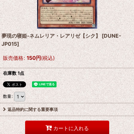
夢現の寝姫-ネムレリア・レアリゼ【シク】
[
DUNE-
JP015
]
販売価格
:
150
円
(税込)
在庫数 1点
数量
:
返品特約に関する重要事項
カートに入れる