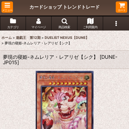
カードショップ トレンドトレード
メニュー
カート
カテゴリ
マイページ
商品検索
ご利用案内
ホーム
>
遊戯王 第12期
>
DUELIST NEXUS【DUNE】
>
夢現の寝姫-ネムレリア・レアリゼ【シク】
夢現の寝姫-ネムレリア・レアリゼ【シク】
[
DUNE-
JP015
]