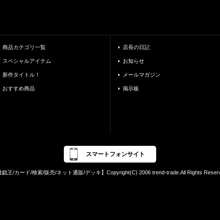
商品カテゴリ一覧
店長の日記
スペシャルアイテム
お知らせ
新作タイトル！
メールマガジン
おすすめ商品
掲示板
スマートフォンサイト
戯王/カード/検索/販売/ネット通販/デッキ】Copyright(C) 2006 trend-trade.All Rights Reserv