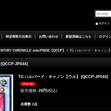
ログイン
特定商取引法表示
お問い合わせ
新規登録はこちら
ログイ
ENTURY CHRONICLE side:PRIDE【QCCP】
>
TG ハルバード・キャノン【
[
QCCP-JP044
]
TG ハルバード・キャノン【ウル】
[
QCCP-JP044
]
販売価格
:
20円
(税込)
在庫数 2点