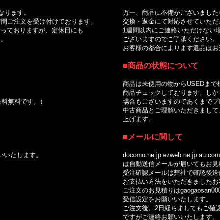
｜
なります。
万一、商品に不備がございました
間ご注文を受け付けております。
交換・返金にて対応させていただ
っておりますが、定休日にも
1週間以内にご連絡いただけない場
。
ございますのでご了承ください。
お客様の都合によります返品はお受
■商品の状態について
商品は未使用の物からUSEDまで
商品チェックしております。しかし
で送料無料です。）
場合もございますのであくまでプレ
中古商品とご理解いただきましてご
上げます。
■メールに関して
いいたします。
docomo.ne.jp ezweb.ne.jp au.com so
は自動送信メールが届いてもお見積
受注確認メールは弊社で確認後送信
お支払い方法をいただきましたお客
ご注文のお見積りはgaogaosan0002
受信設定をお願いいたします。
ご注文後、2日経ちましてもご確認
ですがご連絡お願いいたします。