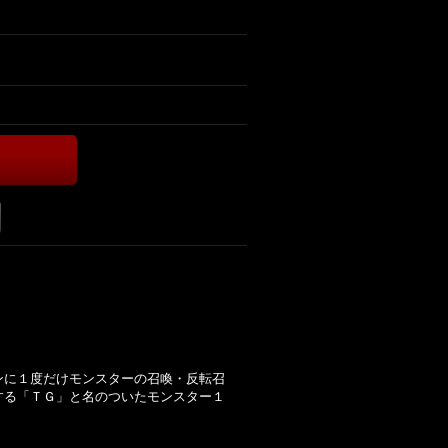
ンに１度だけモンスターの召喚・反転召
する「ＴＧ」と名のついたモンスター１