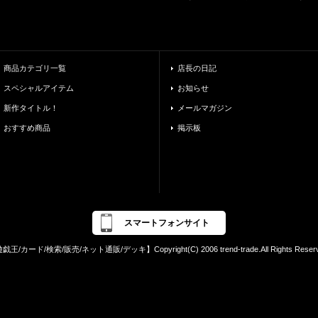
商品カテゴリ一覧
店長の日記
スペシャルアイテム
お知らせ
新作タイトル！
メールマガジン
おすすめ商品
掲示板
スマートフォンサイト
戯王/カード/検索/販売/ネット通販/デッキ】Copyright(C) 2006 trend-trade.All Rights Reserv