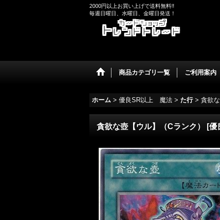
2000円以上お買い上げで送料無料!!
毎週日曜日、水曜日、金曜日発送！
商品カテゴリ一覧
ご利用案内
ホーム
>
優良SR以上 魔法
>
た行
>
貪欲な
貪欲な壺【ウル】（Cランク）
[
優