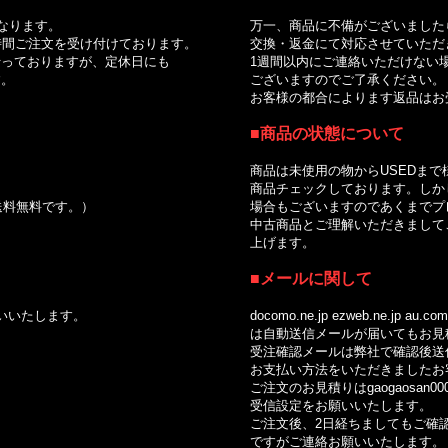
｜
なります。
万一、商品に不備がございました
間ご注文を受け付けております。
交換・返金にて対応させていただ
っておりますが、定休日にも
1週間以内にご連絡いただけない場
。
ございますのでご了承ください。
お客様の都合によります返品はお受
■商品の状態について
商品は未使用の物からUSEDまで
商品チェックしております。しかし
で送料無料です。）
場合もございますのであくまでプレ
中古商品とご理解いただきましてご
上げます。
■メールに関して
いいたします。
docomo.ne.jp ezweb.ne.jp au.com so
は自動送信メールが届いてもお見積
受注確認メールは弊社で確認後送信
お支払い方法をいただきましたお客
ご注文のお見積りはgaogaosan0002
受信設定をお願いいたします。
ご注文後、2日経ちましてもご確認
ですがご連絡お願いいたします。