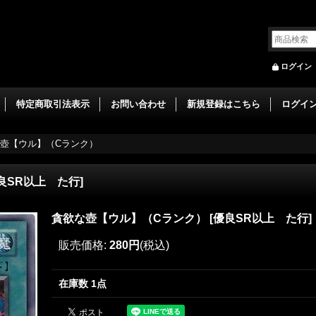
ログイン
特定商取引法表示
お問い合わせ
新規登録はこちら
ログイ
壺【ウル】（Cランク）
良SR以上 た行
]
貪欲な壺【ウル】（Cランク）
[
優良SR以上 た行
]
販売価格
:
280円
(税込)
在庫数 1点