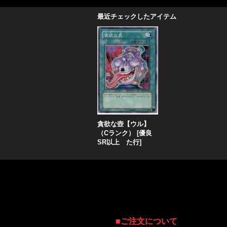
最近チェックしたアイテム
貪欲な壺【ウル】
（Cランク）
[
優良
SR以上 た行
]
■
ご注文について