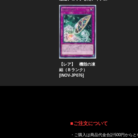
【レア】 機殻の凍
結（Ｂランク）
[
INOV-JP076
]
■
ご注文について
・ご購入は商品代金合計500円からと