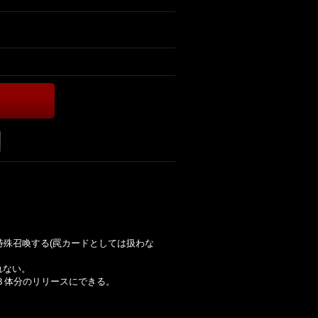
特殊召喚する(罠カードとしては扱わな
れない。
３体分のリリースにできる。