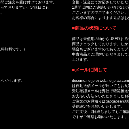
間ご注文を受け付けております。
交換・返金にて対応させていただ
っておりますが、定休日にも
1週間以内にご連絡いただけない場
。
ございますのでご了承ください。
お客様の都合によります返品はお受
■商品の状態について
商品は未使用の物からUSEDまで
商品チェックしております。しかし
で送料無料です。）
場合もございますのであくまでプレ
中古商品とご理解いただきましてご
上げます。
■メールに関して
いいたします。
docomo.ne.jp ezweb.ne.jp au.com so
は自動送信メールが届いてもお見積
受注確認メールは弊社で確認後送信
お支払い方法をいただきましたお客
ご注文のお見積りはgaogaosan0002
受信設定をお願いいたします。
ご注文後、2日経ちましてもご確認
ですがご連絡お願いいたします。