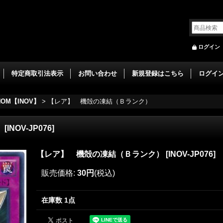
ログイン
特定商取引法表示
お問い合わせ
新規登録はこちら
ログイ
ENOM【INOV】
>
【レア】 機殻の凍結（Ｂランク）
）
[
INOV-JP076
]
【レア】 機殻の凍結（Ｂランク）
[
INOV-JP076
]
販売価格
:
30円
(税込)
在庫数 1点