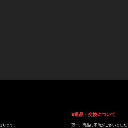
■返品・交換について
｜
なります。
万一、商品に不備がございました