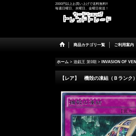
2000円以上お買い上げで送料無料!!
毎週日曜日、水曜日、金曜日発送！
商品カテゴリ一覧
ご利用案内
ホーム
>
遊戯王 第9期
>
INVASION OF V
【レア】 機殻の凍結（Ｂランク