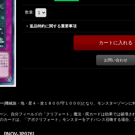
数量
:
返品特約に関する重要事項
お問い合わせ
ター(機械族・地・星４・攻１８００/守１０００)となり、モンスターゾーンに
ーン、自分フィールドの「クリフォート」魔法・罠カードは効果では破壊さ
たこのカードは、「アポクリフォート」モンスターをアドバンス召喚する場合、
）
[
INOV-JP076
]