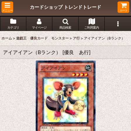
カードショップ トレンドトレード
メニュー
カート
カテゴリ
マイページ
商品検索
ご利用案内
ホーム
>
遊戯王 優良カード モンスター
>
ア行
>
アイアイアン（Bランク）
アイアイアン（Bランク）
[
優良 あ行
]