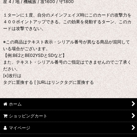
星 4 / 地 / 機械族 / 攻1600 / 守1800
１ターンに１度、自分のメインフェイズ時にこのカードの攻撃力を
４００ポイントアップできる。この効果を発動するターン、このカ
ードは攻撃できない。
※この商品はテキスト表示・シリアル番号が異なる商品が混同して
いる場合がございます。
【例:BE2とBE02YSDとSDなど】
また、テキスト・シリアル番号のご指定はできませんのでご了承く
ださい。
[x]改行は
タグに置換する [ ]URLはリンクタグに置換する
ホーム
ショッピングカート
マイページ