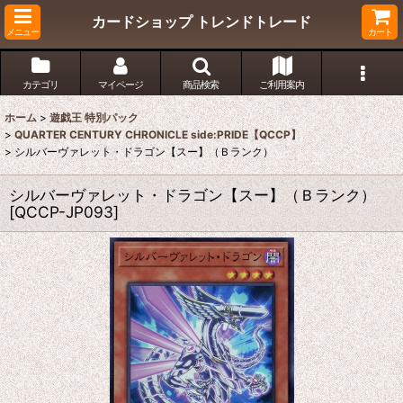
カードショップ トレンドトレード
メニュー
カート
カテゴリ
マイページ
商品検索
ご利用案内
ホーム
>
遊戯王 特別パック
>
QUARTER CENTURY CHRONICLE side:PRIDE【QCCP】
>
シルバーヴァレット・ドラゴン【スー】（Ｂランク）
シルバーヴァレット・ドラゴン【スー】（Ｂランク）
[
QCCP-JP093
]